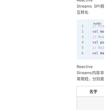
Streams SPI相
互转化
// Projec
val
 mono 
// Reacti
val
 pub 
=
// RxJava
val
 maybe
Reactive
Streams内容非
常简短，分别是
名字