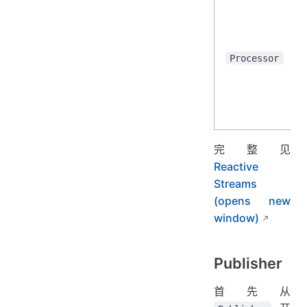
Processor
完整见
Reactive
Streams
(opens new
window)
Publisher
首先从