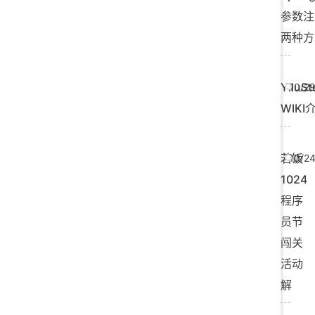
参数注
两种方
YiluSt
10/2
WIKI
若饭
10/2
1024
程序
员节
闯关
活动
解