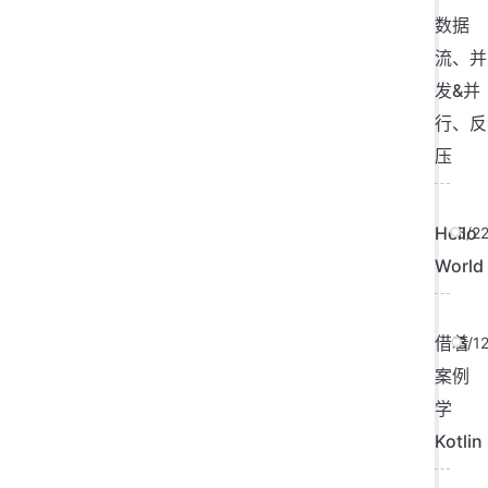
数据
流、并
发&并
行、反
压
Hello
6/2
World
借着
3/1
案例
学
Kotlin