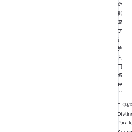
数
据
流
式
计
算
入
门
路
径
Flink
11/
Distin
Paralle
Aggre