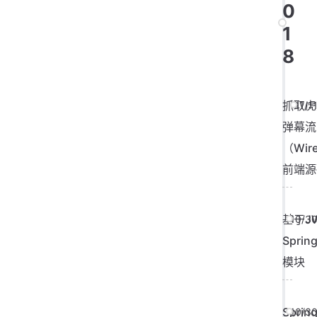
0
1
8
抓取虎
11/1
弹幕流
（Wire
前端源
基于J
10/3
Sprin
模块
Sprin
10/3