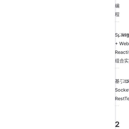
编
程
Sprin
3/2
+ Web
React
组合实
基于 U
2/
Sock
RestT
2