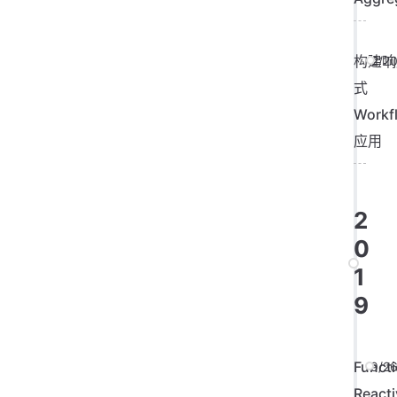
构建响
2/2
式
Workf
应用
2
0
1
9
Functi
9/2
Reacti