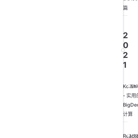
篇
2
0
2
1
Kotlin
7/1
- 实用
BigDe
计算
React
6/2