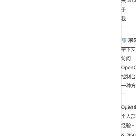
关
3/1
于
我
🛡️ 
3/1
带下安
访问
Open
控制台
一种方
Open
3/1
个人部
经验 -
& Dis