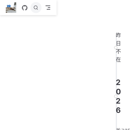
跳
至
主
要
內
昨
容
日
不
在
2
0
2
6