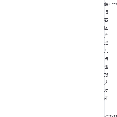
给
5/2
博
客
图
片
增
加
点
击
放
大
功
能
给
5/2