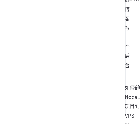
博
客
写
一
个
后
台
如何部
5/
Node.
项目到
VPS