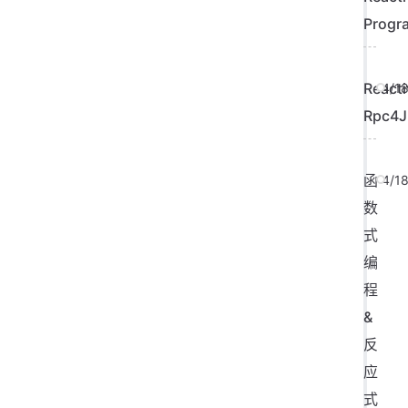
Progr
Reacti
4/1
Rpc4J
函
4/1
数
式
编
程
&
反
应
式