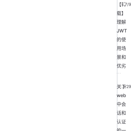
【转
7/
载】
理解
JWT
的使
用场
景和
优劣
关于
6/2
web
中会
话和
认证
的一