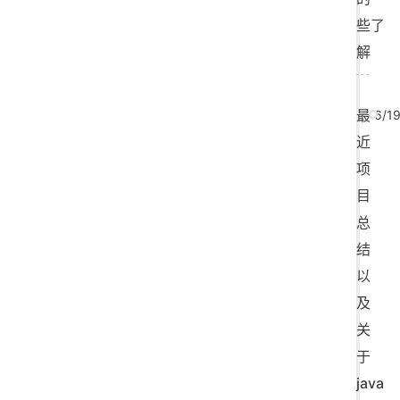
些了
解
最
6/1
近
项
目
总
结
以
及
关
于
java