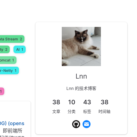
ata Stream
2
ty
2
AI
1
omcat
1
r-Netty
1
Lnn
Lnn 的技术博客
1
38
10
43
38
文章
分类
标签
时间轴
G) (opens
架。即前端所