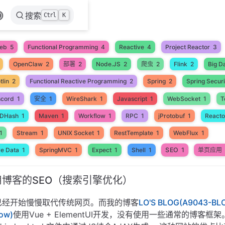
搜索
Ctrl
K
eb
5
Functional Programming
4
Reactive
4
Project Reactor
3
OpenClaw
2
部署
2
Node.JS
2
爬虫
2
Flink
2
Big D
tlin
2
Functional Reactive Programming
2
Spring
2
Spring Securi
scord
1
安全
1
WireShark
1
Javascript
1
WebSocket
1
T
DHash
1
Maven
1
Workflow
1
RPC
1
jProtobuf
1
Reacto
1
Stream
1
UNIX Socket
1
RestTemplate
1
WebFlux
1
SEO
1
ve Data
1
SpringMVC
1
Expect
1
Shell
1
单页应用
博客的SEO（搜索引擎优化）
已经开始慢慢取代传统网页。而我的博客
LO'S BLOG(A9043-BLO
ow)
使用Vue + ElementUI开发，没有使用一些通常的博客框