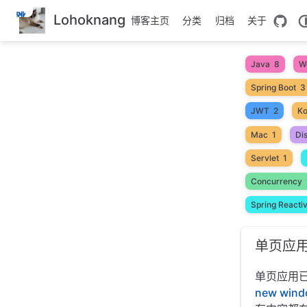
跳
Lohoknang
博客主页
分类
归档
关于
至
主
要
Java
8
W
內
Spring Boot
3
容
JWT
2
Ko
Mac
1
Di
Servlet
1
Concurrency
Spring Reacti
单页应用
单页应用
new wind